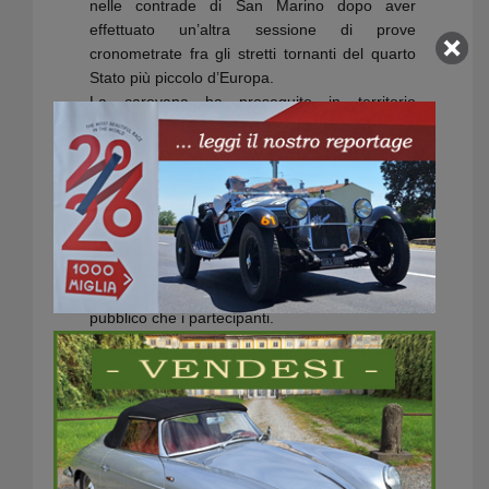
nelle contrade di San Marino dopo aver
effettuato un’altra sessione di prove
cronometrate fra gli stretti tornanti del quarto
Stato più piccolo d’Europa.
La carovana ha proseguito in territorio
appenninico: Montefeltro, Urbino e Gola del
Furlo prima dell’arrivo a Gubbio. Perugia, Todi,
Terni e Rieti prima di entrare nella Capitale,
con la sfilata tra le meraviglie della Roma
imperiale.
Purtroppo un temporale abbattutosi
violentemente durante la passerella lungo via
Veneto ha privato in parte dello spettacolo sia il
pubblico che i partecipanti.
Dopo il giro di boa sabato 20 il ritorno verso
nord ha toccato Ronciglione, Viterbo,
Radicofani e Siena con l’irrinunciabile
spettacolo di Piazza del Campo. Da qui la
Freccia Rossa è salita verso Nord passando
da Montecatini Terme e Pistoia, valicando gli
Appennini lungo il Passo dell’Abetone, per poi