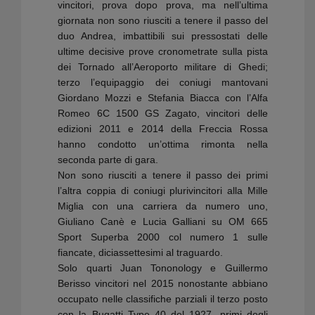
vincitori, prova dopo prova, ma nell’ultima
giornata non sono riusciti a tenere il passo del
duo Andrea, imbattibili sui pressostati delle
ultime decisive prove cronometrate sulla pista
dei Tornado all’Aeroporto militare di Ghedi;
terzo l’equipaggio dei coniugi mantovani
Giordano Mozzi e Stefania Biacca con l’Alfa
Romeo 6C 1500 GS Zagato, vincitori delle
edizioni 2011 e 2014 della Freccia Rossa
hanno condotto un’ottima rimonta nella
seconda parte di gara.
Non sono riusciti a tenere il passo dei primi
l’altra coppia di coniugi plurivincitori alla Mille
Miglia con una carriera da numero uno,
Giuliano Canè e Lucia Galliani su OM 665
Sport Superba 2000 col numero 1 sulle
fiancate, diciassettesimi al traguardo.
Solo quarti Juan Tononology e Guillermo
Berisso vincitori nel 2015 nonostante abbiano
occupato nelle classifiche parziali il terzo posto
con la Bugatti Type 40 del 1927, primi degli