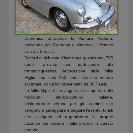
percorrere la pianura da Reggio Emilia a
Modena con il passaggio nel piazzale del
Museo Ferrari ad omaggiare il Cavallino
Rampante, la terza tappa si è conclusa a
Parma.
Domenica attraverso la Pianura Padana,
passando per Cremona e Mantova, il festoso
arrivo a Brescia.
Record di richieste d’iscrizione quest’anno, 705
quelle arrivate per partecipare alla
trentacinquesima rievocazione della Mille
Miglia, ma solo 450 sono state le vetture
accettate, con piloti provenienti da 39 Paesi.
La Mille Miglia è un viaggio alla scoperta delle
tradizioni storico-culturali italiane,
un’importante vetrina per gli stranieri che
vengono a gareggiare e seguire l’evento, turisti
che scelgono ed organizzano le proprie
vacanze per visitare l’Italia proprio in questo
periodo.