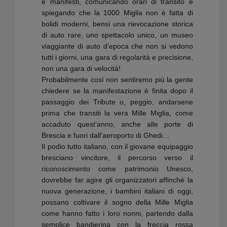
e manifesti, comunicando orari di transito e
spiegando che la 1000 Miglia non è fatta di
bolidi moderni, bensì una rievocazione storica
di auto rare, uno spettacolo unico, un museo
viaggiante di auto d’epoca che non si vedono
tutti i giorni, una gara di regolarità e precisione,
non una gara di velocità!
Probabilmente così non sentiremo più la gente
chiedere se la manifestazione è finita dopo il
passaggio dei Tribute o, peggio, andarsene
prima che transiti la vera Mille Miglia, come
accaduto quest’anno, anche alle porte di
Brescia e fuori dall’aeroporto di Ghedi…
Il podio tutto italiano, con il giovane equipaggio
bresciano vincitore, il percorso verso il
riconoscimento come patrimonio Unesco,
dovrebbe far agire gli organizzatori affinché la
nuova generazione, i bambini italiani di oggi,
possano coltivare il sogno della Mille Miglia
come hanno fatto i loro nonni, partendo dalla
semplice bandierina con la freccia rossa