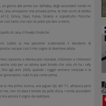
, un giorno alle prime luci dell’alba, degli assordanti rombi mi
ani, una sensazione mai provata prima. Ai miei occhi di bimbo
 A112, Simca, Opel, Fulvia, Stratos e soprattutto Porsche,
me così tanto che non ne potei più fare a meno.
 quello di casa, il Prealpi Orobiche.
ro subito la mia passione scatenando il desiderio di
onista: nacque così il mio sogno di diventare pilota.
 mitici Sanremo e Montecarlo mondiali, chilometri e chilometri
anche solo per un attimo quel brivido che solo chi ha i rally
…fino agli anni 2000, quando i ruggiti vennero smorzati e la
e generazioni, nulla fu più come prima.
 la mia prima storica, una Jaguar XJ6 del ’71, all’epoca però
er me, non mi dava il brivido da pelle d’oca, i rombi assordanti
 c’era ancora il sogno da realizzare.