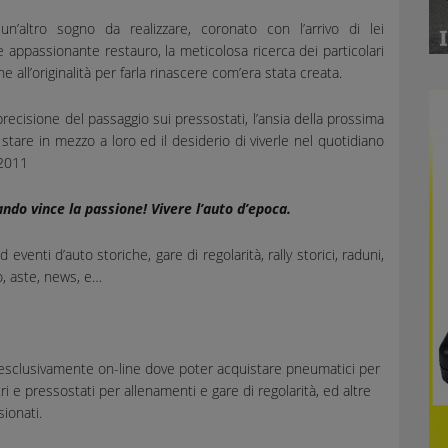
un’altro sogno da realizzare, coronato con l’arrivo di lei
 e appassionante restauro, la meticolosa ricerca dei particolari
one all’originalità per farla rinascere com’era stata creata.
 precisione del passaggio sui pressostati, l’ansia della prossima
r stare in mezzo a loro ed il desiderio di viverle nel quotidiano
 2011
do vince la passione! Vivere l’auto d’epoca.
d eventi d’auto storiche, gare di regolarità, rally storici, raduni,
, aste, news, e…
esclusivamente on-line dove poter acquistare pneumatici per
i e pressostati per allenamenti e gare di regolarità, ed altre
ionati.