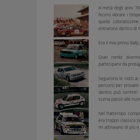
A metà degli anni ’70
fecero vibrare i timp
quelle coloratissime
entrarono dentro di 
Era il mio primo Rally,
Quei rombi divenne
parteciparvi da protag
Seguirono le notti ai
percorsi per provare 
dentro può sentire! 
scena passò alle nuov
Nel frattempo comprai
era troppo classica p
mi attiravano di più e