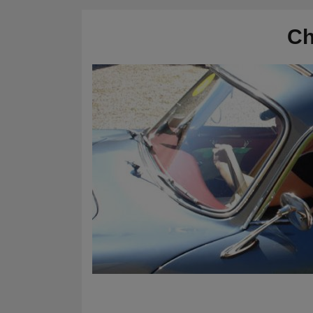
CRONOMETRI e
Kit regolarità
PRESSOSTATI
Ch
Cronometri
SALVARUOTE
Pressostati
AVVIATORI START
BOOSTER
BATTERIE
CONDIZIONI
CARRELLO
CASSA