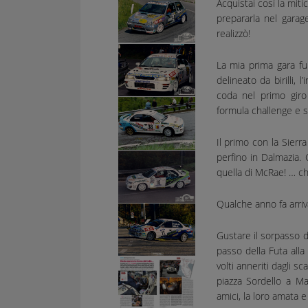
Acquistai così la miti
prepararla nel garag
realizzò!
La mia prima gara fu 
delineato da birilli, 
coda nel primo giro
formula challenge e sla
Il primo con la Sierr
perfino in Dalmazia.
quella di McRae! … ch
Qualche anno fa arriva
Gustare il sorpasso d
passo della Futa alla
volti anneriti dagli s
piazza Sordello a Ma
amici, la loro amata 