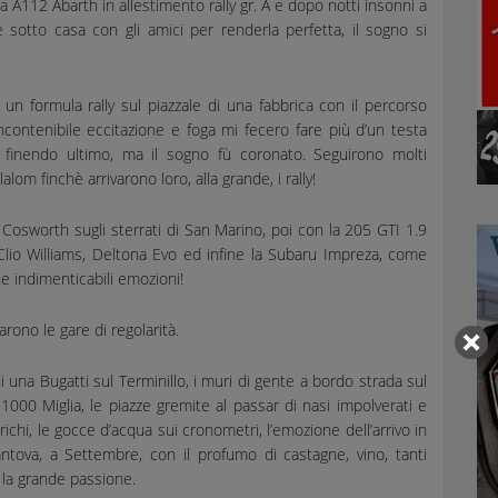
ca A112 Abarth in allestimento rally gr. A e dopo notti insonni a
e sotto casa con gli amici per renderla perfetta, il sogno si
un formula rally sul piazzale di una fabbrica con il percorso
l’incontenibile eccitazione e foga mi fecero fare più d’un testa
 finendo ultimo, ma il sogno fù coronato. Seguirono molti
lom finchè arrivarono loro, alla grande, i rally!
a Cosworth sugli sterrati di San Marino, poi con la 205 GTI 1.9
 Clio Williams, Deltona Evo ed infine la Subaru Impreza, come
e indimenticabili emozioni!
rono le gare di regolarità.
i una Bugatti sul Terminillo, i muri di gente a bordo strada sul
 1000 Miglia, le piazze gremite al passar di nasi impolverati e
carichi, le gocce d’acqua sui cronometri, l’emozione dell’arrivo in
ntova, a Settembre, con il profumo di castagne, vino, tanti
e la grande passione.