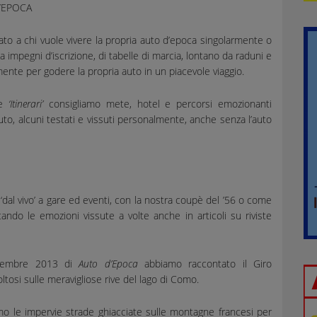
’EPOCA
o a chi vuole vivere la propria auto d’epoca singolarmente o
za impegni d’iscrizione, di tabelle di marcia, lontano da raduni e
mente per godere la propria auto in un piacevole viaggio.
ne
‘Itinerari’
consigliamo mete, hotel e percorsi emozionanti
auto, alcuni testati e vissuti personalmente, anche senza l’auto
dal vivo’ a gare ed eventi, con la nostra coupè del ’56 o come
ando le emozioni vissute a volte anche in articoli su riviste
ttembre 2013 di
Auto d’Epoca
abbiamo raccontato il Giro
ltosi sulle meravigliose rive del lago di Como.
o le impervie strade ghiacciate sulle montagne francesi per