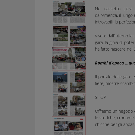
Nel cassetto c’era 
dall’America, il lungo
introvabili, la perfezi
Vivere dall’interno la
gara, la gioia di pote
ha fatto nascere nel
Rombi d’epoca
…quan
Il portale delle gare e
fiere, mostre scambio
SHOP
Offriamo un negozio 
le storiche, cronometr
chicche per gli appass