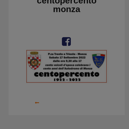
centopercento
monza
Precedente