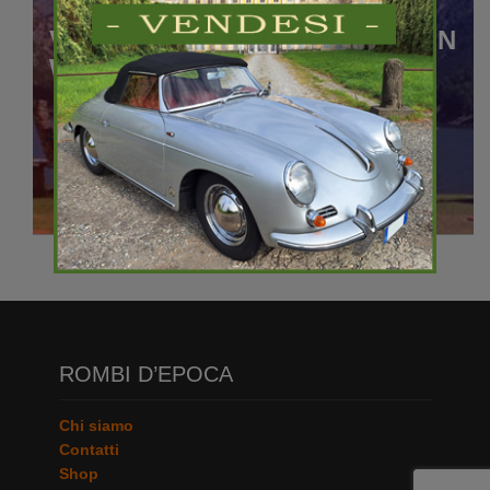
VALTELLINA E LIVIGNO PER UN
WEEK-END DUTY FREE
LEGGI
ROMBI D’EPOCA
Chi siamo
Contatti
Shop