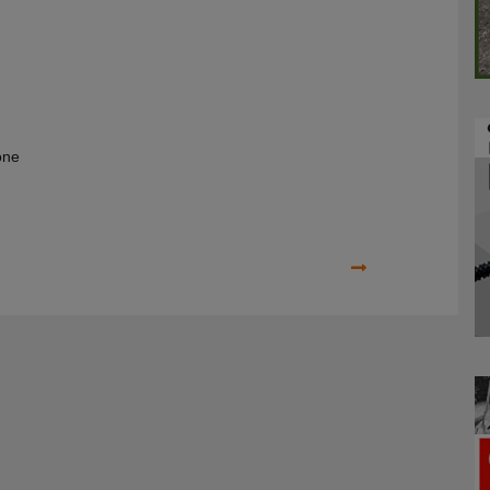
one
Prossimo