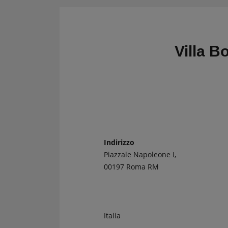
CRONOMETRI e
Kit regolarità
PRESSOSTATI
Cronometri
SALVARUOTE
Pressostati
Villa 
AVVIATORI START
BOOSTER
BATTERIE
CONDIZIONI
CARRELLO
Indirizzo
Piazzale Napoleone I,
CASSA
00197 Roma RM
Italia