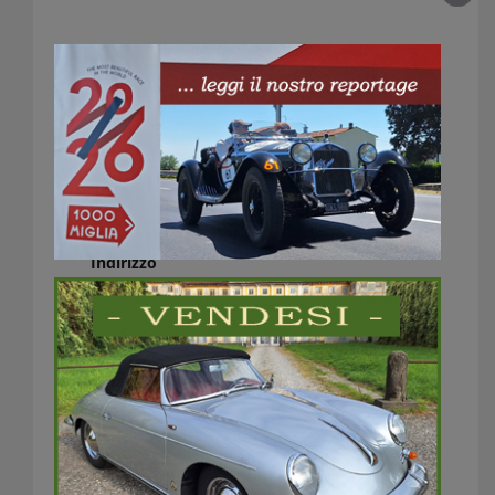
Vercelli Fiere
Indirizzo
Via Vecchia per Olcenengo, 9
13030 Caresanablot VC
Italia