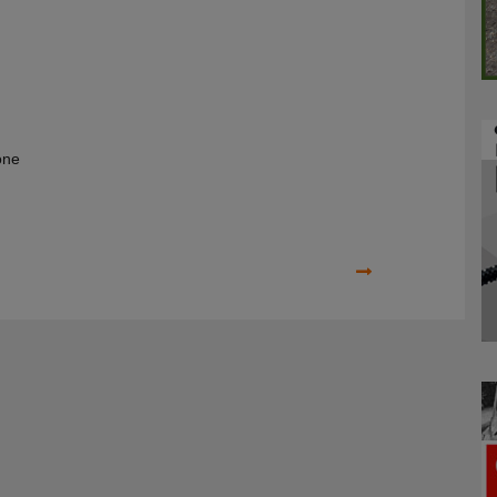
one
Prossimo