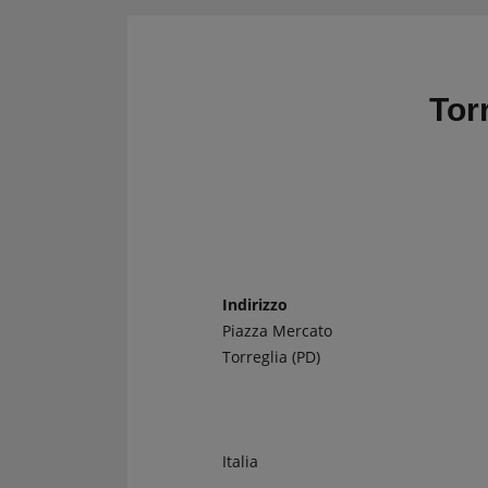
CRONOMETRI e
Kit regolarità
PRESSOSTATI
Cronometri
SALVARUOTE
Pressostati
Tor
AVVIATORI START
BOOSTER
BATTERIE
CONDIZIONI
CARRELLO
Indirizzo
Piazza Mercato
CASSA
Torreglia (PD)
Italia