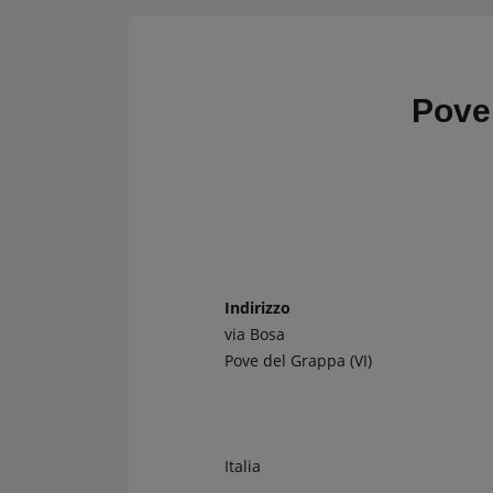
CRONOMETRI e
Kit regolarità
PRESSOSTATI
Cronometri
SALVARUOTE
Pressostati
Pove
AVVIATORI START
BOOSTER
BATTERIE
CONDIZIONI
CARRELLO
Indirizzo
via Bosa
CASSA
Pove del Grappa (VI)
Italia