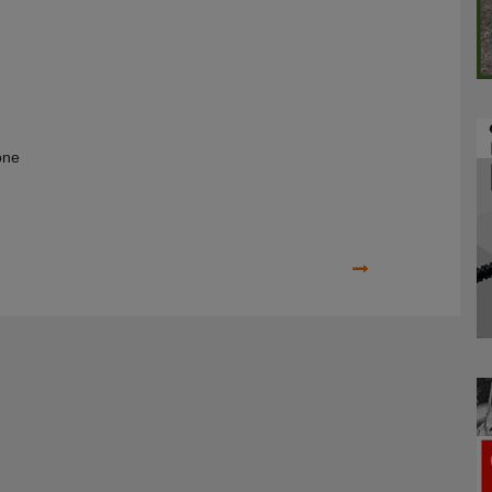
one
Prossimo