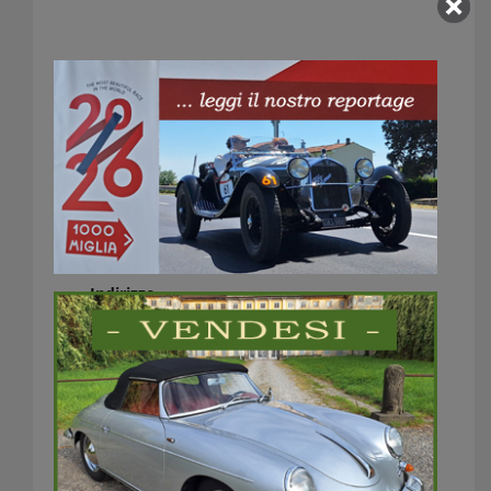
Porsche Experience
Center Franciacorta
Indirizzo
Via Bargnana, 2
25030 Bargnana (BS)
Italia