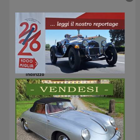
Palaexpomar Caorle
Indirizzo
Via Aldo Moro, 21
Caorle (VE)
Italia