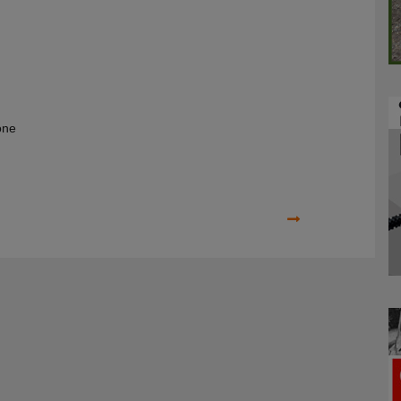
one
Prossimo