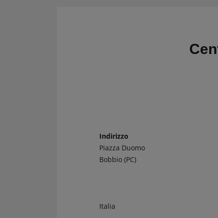
CRONOMETRI e
Kit regolarità
PRESSOSTATI
Cronometri
SALVARUOTE
Pressostati
Cen
AVVIATORI START
BOOSTER
BATTERIE
CONDIZIONI
CARRELLO
Indirizzo
Piazza Duomo
CASSA
Bobbio (PC)
Italia