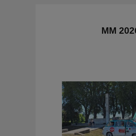
CRONOMETRI e
Kit regolarità
PRESSOSTATI
Cronometri
SALVARUOTE
Pressostati
MM 2026
AVVIATORI START
BOOSTER
BATTERIE
CONDIZIONI
CARRELLO
CASSA