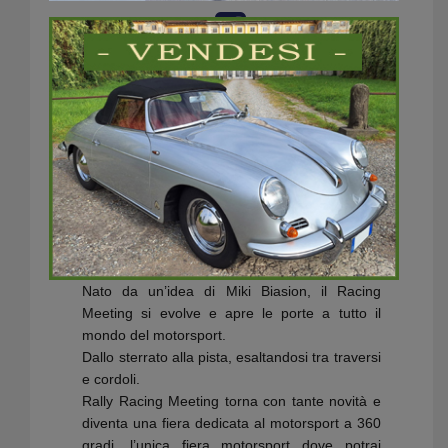
Data / Ora
07/02/2026 - 08/02/2026
9:30 - 19:00
Luogo
Fiera di Vicenza
www.racingmeeting.it
Nato da un’idea di Miki Biasion, il Racing
Meeting si evolve e apre le porte a tutto il
mondo del motorsport.
Dallo sterrato alla pista, esaltandosi tra traversi
e cordoli.
Rally Racing Meeting torna con tante novità e
diventa una fiera dedicata al motorsport a 360
gradi, l’unica fiera motorsport dove potrai