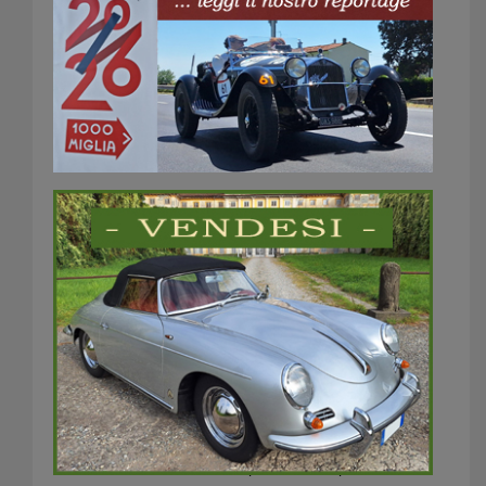
Data / Ora
04/04/2025 - 06/04/2025
8:00 - 17:00
Luogo
FIERA MILLENARIA
www.camerclub.it
MOSTRA SCAMBIO
Auto Moto Cicli Ricambi e Accessori d’Epoca
Straordinario ed eccezionale appuntamento
per il vero cultore del motorismo storico.
Una manifestazione che occupa da diversi
anni un ruolo di primissimo piano nel