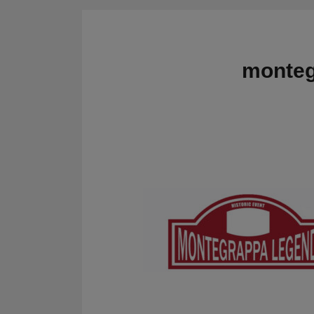
CRONOMETRI e
Kit regolarità
PRESSOSTATI
Cronometri
SALVARUOTE
Pressostati
monteg
AVVIATORI START
BOOSTER
BATTERIE
CONDIZIONI
CARRELLO
CASSA