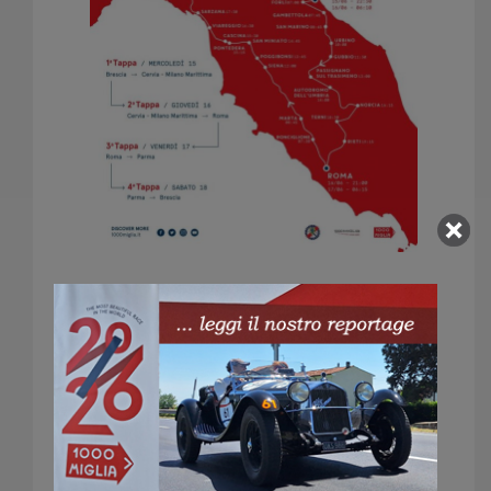
www.1000miglia.it
PROGRAMMA
PERCORSO
ORDINE DI PARTENZA
CLASSIFICHE IN TEMPO REALE
Scarica la roadmap
1000 MIGLIA 2022
La 1000 Miglia 2022 si terrà dal 15 al 18