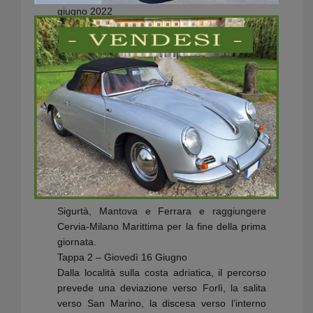
giugno 2022
L’edizione numero 40 della rievocazione della
corsa storica, che coincide con la decima 1000
Miglia organizzata da 1000 Miglia Srl, tornerà
ad attraversare l’Italia in senso orario e, con
partenza e arrivo da Brescia, incontrerà
nell’ordine Cervia-Milano Marittima, Roma e
Parma.
Tappa 1 – Mercoledì 15 Giugno
Dopo la partenza da Brescia le auto si
dirigeranno verso il Lago di Garda, prima Salò
poi Desenzano del Garda e Sirmione da dove
sfileranno attraversando il Parco Giardino
Sigurtà, Mantova e Ferrara e raggiungere
Cervia-Milano Marittima per la fine della prima
giornata.
Tappa 2 – Giovedì 16 Giugno
Dalla località sulla costa adriatica, il percorso
prevede una deviazione verso Forlì, la salita
verso San Marino, la discesa verso l’interno