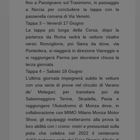
fino a Passignano sul Trasimeno, in passaggio
a Norcia per concludere la tappa con la
passerella romana di Via Veneto.
Tappa 3 – Venerdì 17 Giugno
La tappa più lunga della Corsa, dopo la
partenza da Roma vedrà le vetture risalire
verso Ronciglione, poi Siena da dove, via
Pontedera, si viaggerà in direzione Viareggio e
si raggiungerà Parma per decretare chiusa la
terza giornata.
Tappa 4 – Sabato 18 Giugno
L’ultima giornata impegnerà subito le vetture
con una serie di prove nel circuito di Varano
de’ Melegari, per transitare poi da
Salsomaggiore Terme, Stradella, Pavia e
raggiungere l’Autodromo di Monza dove, in
collaborazione con MIMO Milano Monza Motor
Show, gli equipaggi metteranno alla prova la
loro abilità con i crono- metri e pressostati sulla
pista che celebra nel 2022 il centenario
dell’Autodromo sede del Gran Premio d’Italia di