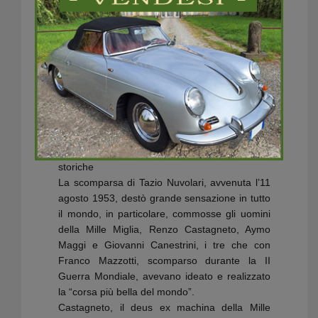
dal 1954 al 1957 ideate quale tributo a Tazio
Nuvolari da parte degli organizzatori della
1000 Miglia, oggi Mantova Corse, in
collaborazione con l’Automobile Club Mantova
e il Museo Tazio Nuvolari, organizza la
versione moderna del Gran Premio Nuvolari:
Una manifestazione internazionale di regolarità
riservata alle auto storiche, secondo le
normative F.I.A. / F.I.V.A. / A.C.I. Sport.
GP Nuvolari 1954/1957 – Le quattro edizioni
storiche
La scomparsa di Tazio Nuvolari, avvenuta l’11
agosto 1953, destò grande sensazione in tutto
il mondo, in particolare, commosse gli uomini
della Mille Miglia, Renzo Castagneto, Aymo
Maggi e Giovanni Canestrini, i tre che con
Franco Mazzotti, scomparso durante la II
Guerra Mondiale, avevano ideato e realizzato
la “corsa più bella del mondo”.
Castagneto, il deus ex machina della Mille