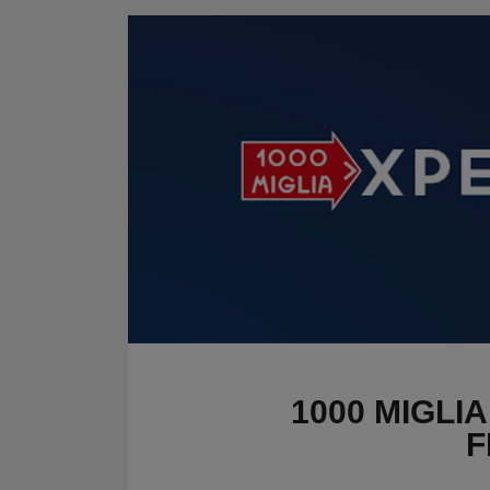
CRONOMETRI e
Kit regolarità
PRESSOSTATI
Cronometri
SALVARUOTE
Pressostati
AVVIATORI START
BOOSTER
BATTERIE
CONDIZIONI
CARRELLO
CASSA
1000 MIGLI
F