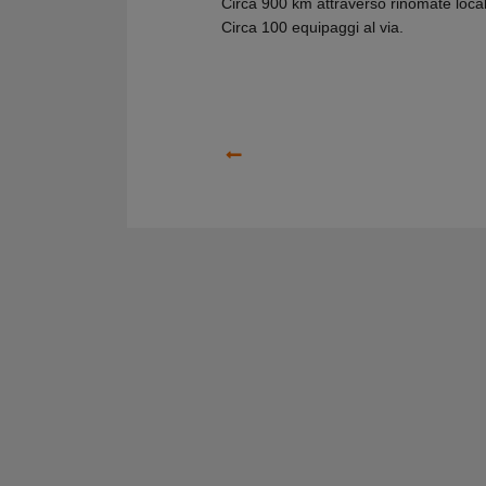
Circa 900 km attraverso rinomate localit
Circa 100 equipaggi al via.
Precedente