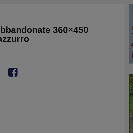
abbandonate 360×450
azzurro