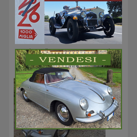
OCCASIONI – AUTO
IN VENDITA
AUTO D’EPOCA in TRATTATIVA RISERVATA
Inviare mail con nome, cognome e recapito
telefonico, essenziali per essere
contattati:
info@rombidepoca.com