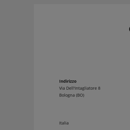
CRONOMETRI e
Kit regolarità
PRESSOSTATI
Cronometri
SALVARUOTE
Pressostati
AVVIATORI START
BOOSTER
BATTERIE
CONDIZIONI
CARRELLO
Indirizzo
Via Dell'Intagliatore 8
CASSA
Bologna (BO)
Italia