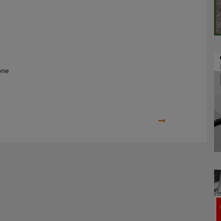
one
Prossimo