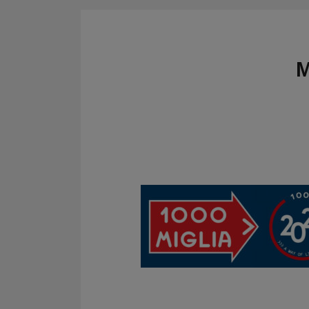
CRONOMETRI e
Kit regolarità
PRESSOSTATI
Cronometri
SALVARUOTE
Pressostati
M
AVVIATORI START
BOOSTER
BATTERIE
CONDIZIONI
CARRELLO
CASSA