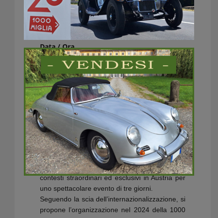
Data / Ora
11/09/2025 - 14/09/2025
Tutto il giorno
Luogo
Alpin Resort Sacher Seefeld
www.1000migliawarmupaustria.at
1000 Miglia Warm Up è un evento esclusivo, in
perfetto stile 1000 Miglia, organizzato in
contesti straordinari ed esclusivi in Austria per
uno spettacolare evento di tre giorni.
Seguendo la scia dell’internazionalizzazione, si
propone l’organizzazione nel 2024 della 1000